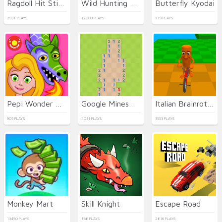
Ragdoll Hit Stickman
Wild Hunting Clash
Butterfly Kyodai
2938 PLAYS
12003 PLAYS
719 PLAYS
Pepi Wonder World: Magic Isle!
Google Minesweeper
Italian Brainrot Bike Rush
905 PLAYS
4031 PLAYS
3553 PLAYS
Monkey Mart
Skill Knight
Escape Road
13450 PLAYS
868 PLAYS
2816 PLAYS