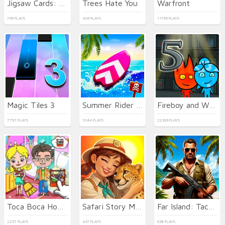
Jigsaw Cards: Daily Puzzles
Trees Hate You
Warfront
799 PLAYS
426 PLAYS
11769 PLAYS
Magic Tiles 3
Summer Rider 3D
Fireboy and Watergirl 5 Elements
7797 PLAYS
1044 PLAYS
22393 PLAYS
Toca Boca Home Clean Up Design
Safari Story Mahjong
Far Island: Tactical Warfare
2257 PLAYS
437 PLAYS
638 PLAYS