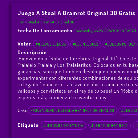
Juega A Steal A Brainrot Original 3D Gratis
Friv
Steal A Brainrot Original 3D
Fecha De Lanzamiento
:
Wednesday, Nov 26, 2025 09:25 PM (GMT+7)
Votar
:
#NUEVOS JUEGOS
#LOS MEJORES
#JUEGOS POPULAR
Descripción
¡Bienvenido a "Robo de Cerebros Original 3D"! En este
Tralalelo Tralala y Los Tralaleritos. Colócalos en tu 
ganancias, sino que también desbloquea nuevas oportu
experimentar con diferentes combinaciones de equipos
tu legado financiero. La clave del éxito radica en tu e
valiosos y conviértete en el rey de tu base! En "Robo 
esperes más, comienza tu aventura hoy!
Links:
PRUEBA DEMO DE STEAL A BRAINROT ORIGINAL 3D
JUEGO ST
Etiqueta
:
JUEGOS DE ESTRATEGIA
JUEGOS DE BRAINROT
J