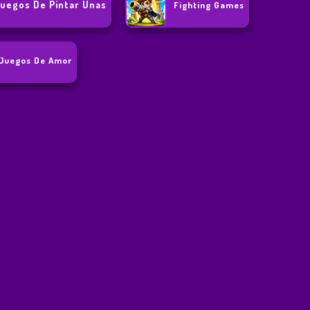
uegos De Pintar Unas
Fighting Games
Juegos De Amor