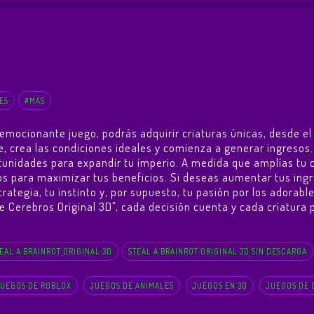
ES
#MÁS
 emocionante juego, podrás adquirir criaturas únicas, desde el
base, crea las condiciones ideales y comienza a generar ingreso
nidades para expandir tu imperio. A medida que amplías tu co
 para maximizar tus beneficios. Si deseas aumentar tus ingre
strategia, tu instinto y, por supuesto, tu pasión por los adorab
de Cerebros Original 3D", cada decisión cuenta y cada criatura
EAL A BRAINROT ORIGINAL 3D
STEAL A BRAINROT ORIGINAL 3D SIN DESCARGA
UEGOS DE ROBLOX
JUEGOS DE ANIMALES
JUEGOS EN 3D
JUEGOS DE 