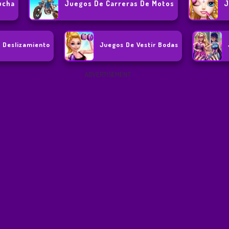
ucha
Juegos De Carreras De Motos
J
 Deslizamiento
Juegos De Vestir Bodas
ADVERTISEMENT