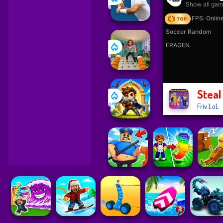
Steal
Friv.LoL