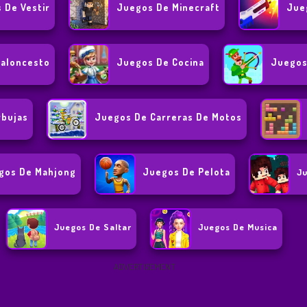
 De Vestir
Juegos De Minecraft
Jue
aloncesto
Juegos De Cocina
Juegos
rbujas
Juegos De Carreras De Motos
gos De Mahjong
Juegos De Pelota
J
Juegos De Saltar
Juegos De Musica
ADVERTISEMENT