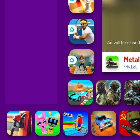
Metal
Friv.LoL