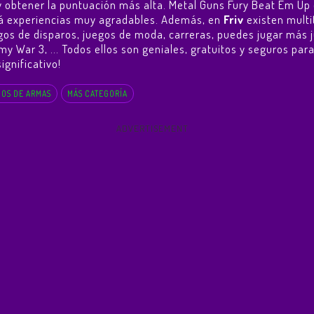
go y obtener la puntuación más alta. Metal Guns Fury Beat Em 
ará experiencias muy agradables. Además, en
Friv
existen multi
egos de disparos, juegos de moda, carreras, puedes jugar más 
my War 3
, ... Todos ellos son geniales, gratuitos y seguros pa
ignificativo!
OS DE ARMAS
MÁS CATEGORÍA
ADVERTISEMENT