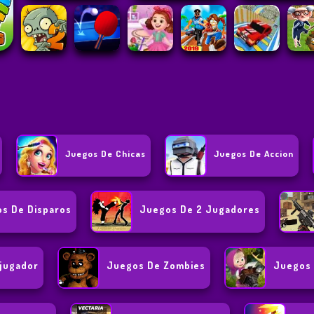
Juegos De Chicas
Juegos De Accion
s De Disparos
Juegos De 2 Jugadores
jugador
Juegos De Zombies
Juegos 