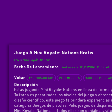
Juega A Mini Royale: Nations Gratis
Friv
Mini Royale: Nations
Fecha De Lanzamiento
:
Wednesday, Oct 05, 2022 01:41 PM (GMT+7)
Votar
:
#NUEVOS JUEGOS
#LOS MEJORES
#JUEGOS POPULAR
Descripción
Estás jugando Mini Royale: Nations en línea de forma 
Tu tarea es pasar todos los niveles del juego y obten
diseño científico, este juego te brindará experienci
categoría Juegos de pistolas, Poki, juegos de disparo
Mini Royale: Nations
, ... Todos ellos son geniales, gr