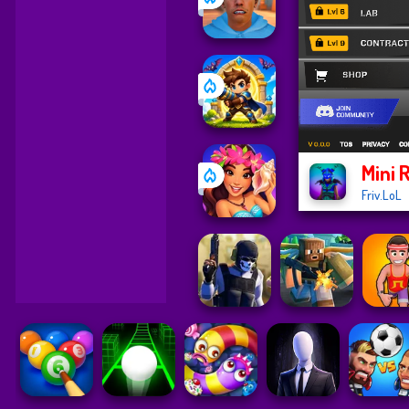
Mini 
Friv.LoL