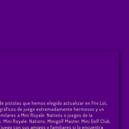
de pistolas que hemos elegido actualizar en Friv.LoL.
con gráficos de juego extremadamente hermosos y un
milares a Mini Royale: Nations o juegos de la
s:
Mini Royale: Nations
,
Minigolf Master
,
Mini Golf Club
,
l juego con sus amigos y familiares si lo encuentra