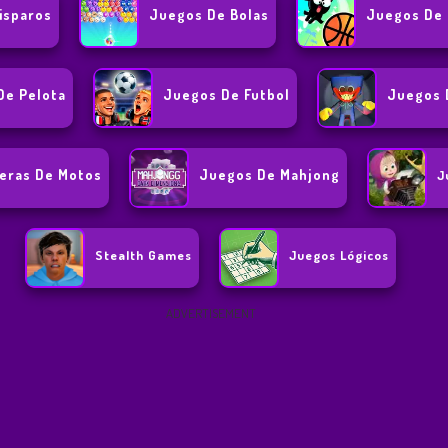
isparos
Juegos De Bolas
Juegos De 
De Pelota
Juegos De Futbol
Juegos 
eras De Motos
Juegos De Mahjong
J
Stealth Games
Juegos Lógicos
ADVERTISEMENT