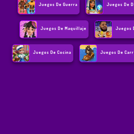
Juegos De Guerra
Juegos De D
Juegos De Maquillaje
Juegos 
Juegos De Cocina
Juegos De Carr