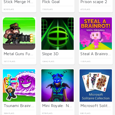
Stick Merge Halloween
Flick Goal
Prison scape 2
9016 PLAYS
1783 PLAYS
470 PLAYS
Metal Guns Fury Beat Em Up
Slope 3D
Steal A Brainrot 100% Original
19717 PLAYS
10842 PLAYS
1135 PLAYS
Tsunami Brainrots Online
Mini Royale: Nations
Microsoft Solitaire Collection
1684 PLAYS
6799 PLAYS
6361 PLAYS