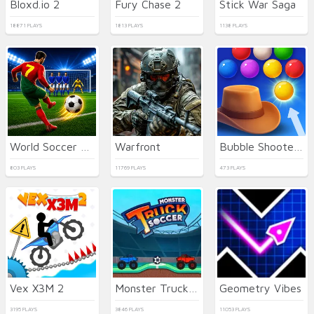
Bloxd.io 2
Fury Chase 2
Stick War Saga
18871 PLAYS
1813 PLAYS
1138 PLAYS
World Soccer Champions
Warfront
Bubble Shooter Wild West
803 PLAYS
11769 PLAYS
473 PLAYS
Vex X3M 2
Monster Truck Soccer
Geometry Vibes
3195 PLAYS
3846 PLAYS
11053 PLAYS