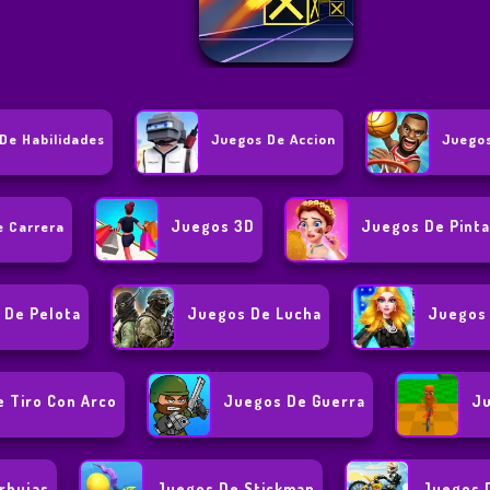
De Habilidades
Juegos De Accion
Juego
Juegos 3D
Juegos De Pinta
e Carrera
 De Pelota
Juegos De Lucha
Juegos 
 Tiro Con Arco
Juegos De Guerra
Ju
rbujas
Juegos De Stickman
Juegos 