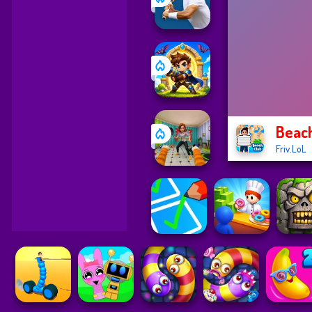
Beach
Friv.LoL