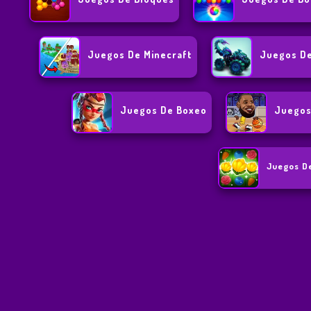
Juegos De Minecraft
Juegos De
Juegos De Boxeo
Juegos
Juegos D