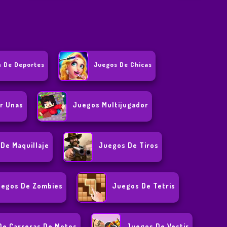
s De Deportes
Juegos De Chicas
r Unas
Juegos Multijugador
De Maquillaje
Juegos De Tiros
egos De Zombies
Juegos De Tetris
De Carreras De Motos
Juegos De Vestir