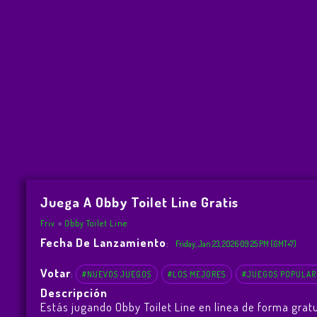
Juega A Obby Toilet Line Gratis
Friv
Obby Toilet Line
Fecha De Lanzamiento
:
Friday, Jan 23, 2026 09:25 PM (GMT+7)
Votar
:
#NUEVOS JUEGOS
#LOS MEJORES
#JUEGOS POPULAR
Descripción
Estás jugando Obby Toilet Line en línea de forma grat