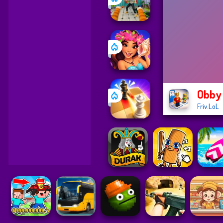
Obby 
Friv.LoL