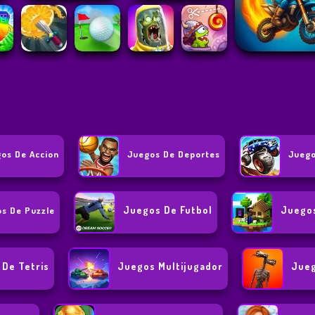
os De Accion
Juegos De Deportes
Juego
Juegos De Futbol
Juegos
s De Puzzle
De Tetris
Juegos Multijugador
Jueg