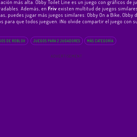
tuación más alta. Obby Toilet Line es un juego con gráficos 
agradables. Además, en
Friv
existen multitud de juegos similares
ras, puedes jugar más juegos similares:
Obby On a Bike
,
Obby d
uros para que todos jueguen. ¡No olvide compartir el juego con 
GOS DE ROBLOX
JUEGOS PARA 2 JUGADORES
MÁS CATEGORÍA
ADVERTISEMENT