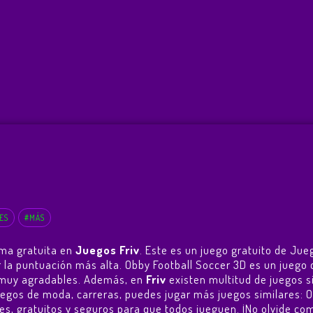
ES
#MÁS
rma gratuita en
Juegos Friv
. Este es un juego gratuito de Jue
ner la puntuación más alta. Obby Football Soccer 3D es un jue
as muy agradables. Además, en
Friv
existen multitud de juegos s
juegos de moda, carreras, puedes jugar más juegos similares:
O
ales, gratuitos y seguros para que todos jueguen. ¡No olvide com