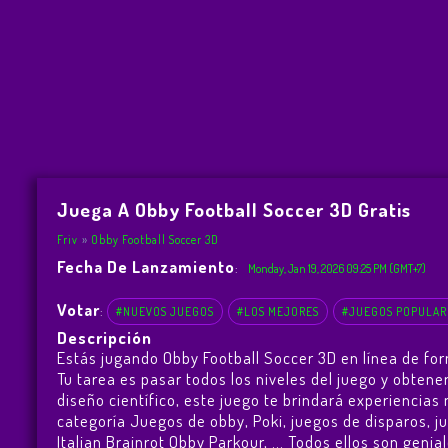
Juega A Obby Football Soccer 3D Gratis
Friv
Obby Football Soccer 3D
Fecha De Lanzamiento
:
Monday, Jan 19, 2026 09:25 PM (GMT+7)
Votar
:
#NUEVOS JUEGOS
#LOS MEJORES
#JUEGOS POPULAR
Descripción
Estás jugando Obby Football Soccer 3D en línea de fo
Tu tarea es pasar todos los niveles del juego y obte
diseño científico, este juego te brindará experienci
categoría Juegos de obby, Poki, juegos de disparos, 
Italian Brainrot Obby Parkour
, ... Todos ellos son geni