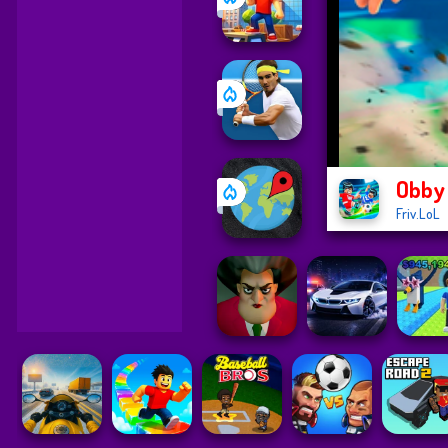
Obby 
Friv.LoL