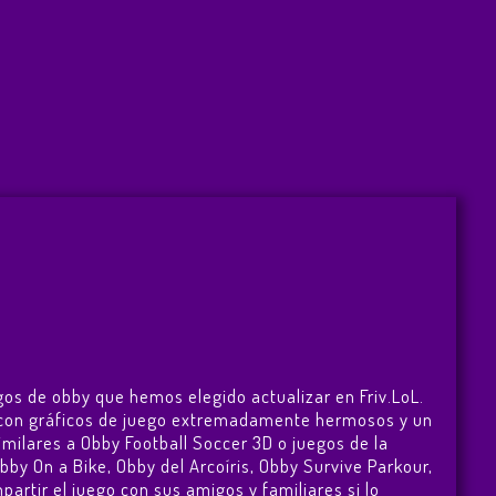
gos de obby que hemos elegido actualizar en Friv.LoL.
go con gráficos de juego extremadamente hermosos y un
imilares a Obby Football Soccer 3D o juegos de la
bby On a Bike
,
Obby del Arcoíris
,
Obby Survive Parkour
,
partir el juego con sus amigos y familiares si lo