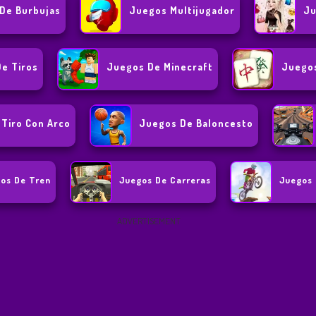
De Burbujas
Juegos Multijugador
Ju
e Tiros
Juegos De Minecraft
Juegos
Tiro Con Arco
Juegos De Baloncesto
os De Tren
Juegos De Carreras
Juegos 
ADVERTISEMENT