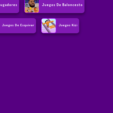
Jugadores
Juegos De Baloncesto
Juegos De Esquivar
Juegos Kizi