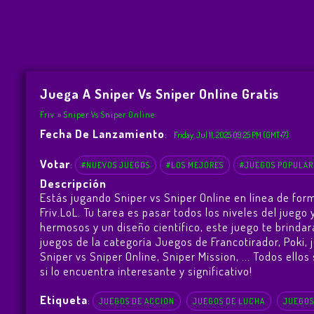
Juega A Sniper Vs Sniper Online Gratis
Friv
Sniper Vs Sniper Online
Fecha De Lanzamiento
:
Friday, Jul 11, 2025 09:25 PM (GMT+7)
Votar
:
#NUEVOS JUEGOS
#LOS MEJORES
#JUEGOS POPULAR
Descripción
Estás jugando Sniper vs Sniper Online en línea de for
Friv.LoL. Tu tarea es pasar todos los niveles del jue
hermosos y un diseño científico, este juego te brind
juegos de la categoría Juegos de Francotirador, Poki,
Sniper vs Sniper Online
,
Sniper Mission
, ... Todos ell
si lo encuentra interesante y significativo!
Etiqueta
:
JUEGOS DE ACCION
JUEGOS DE LUCHA
JUEGOS