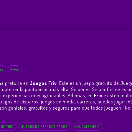
ES
#MÁS
ma gratuita en
Juegos Friv
. Este es un juego gratuito de Jue
go y obtener la puntuación más alta. Sniper vs Sniper Online e
ará experiencias muy agradables. Además, en
Friv
existen multi
 juegos de disparos, juegos de moda, carreras, puedes jugar m
os son geniales, gratuitos y seguros para que todos jueguen. ¡N
 DE TIRO
JUEGOS DE FRANCOTIRADOR
MÁS CATEGORÍA