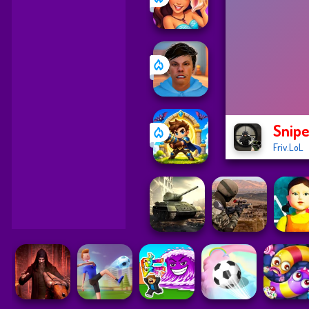
Snipe
Friv.LoL