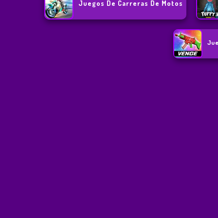
Juegos De Carreras De Motos
Ju