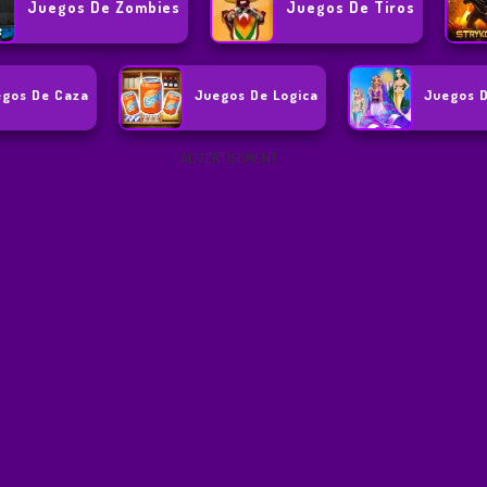
Juegos De Zombies
Juegos De Tiros
egos De Caza
Juegos De Logica
Juegos 
ADVERTISEMENT