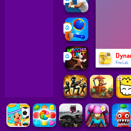
Dyna
Friv.LoL