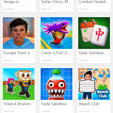
Venge.io
Safari Story Mahjong
Combat Guardian: Under Attack
5625 PLAYS
439 PLAYS
481 PLAYS
Escape from Vlogger: Runaway
Catch a Fish Obby
Daily Solitaire Mahjong Classic
460 PLAYS
1150 PLAYS
586 PLAYS
Steal A Brainrot Online
Soda Sandbox
Beach Club
1947 PLAYS
213 PLAYS
1241 PLAYS