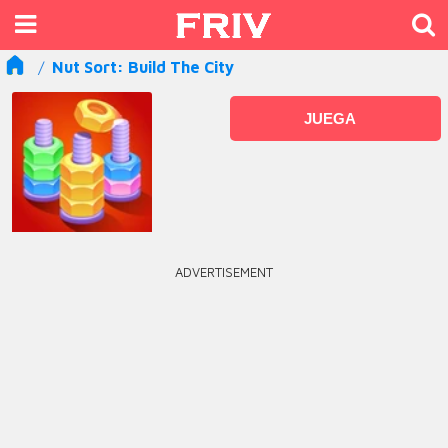
Nut Sort: Build The City
JUEGA
ADVERTISEMENT