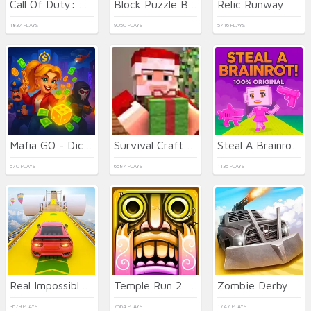
Call Of Duty: Free Fire
Block Puzzle Blast
Relic Runway
1837 PLAYS
9050 PLAYS
5716 PLAYS
Mafia GO - Dice Master
Survival Craft Xmas Special
Steal A Brainrot 100% Original
570 PLAYS
6587 PLAYS
1135 PLAYS
Real Impossible Sky Tracks Car Driving
Temple Run 2 Holi Festival
Zombie Derby
3679 PLAYS
7564 PLAYS
1747 PLAYS