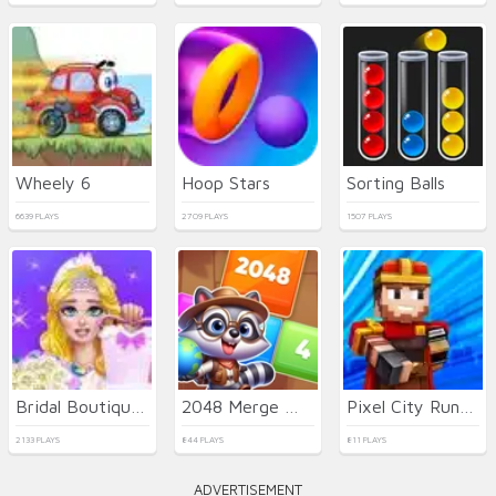
Wheely 6
Hoop Stars
Sorting Balls
6639 PLAYS
2709 PLAYS
1507 PLAYS
Bridal Boutique Salon Wedding Planner
2048 Merge World
Pixel City Runner 3D
2133 PLAYS
844 PLAYS
811 PLAYS
ADVERTISEMENT