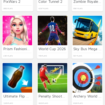
PixWars 2
Color Tunnel 2
Zombie Royale.io
3950 PLAYS
4297 PLAYS
9561 PLAYS
Prism Fashionistas: Vestir para Impresionar
World Cup 2026
Sky Bus Mega Ramp Drive
2391 PLAYS
769 PLAYS
907 PLAYS
Ultimate Flip Bottle
Penalty Shootout EURO Football
Archery World Tour 2
1289 PLAYS
3009 PLAYS
6326 PLAYS