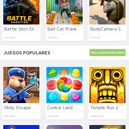
Battle Shot Elite
Bad Cat Prankster - Mom is Return
BodyCamera Shooter
702 PLAYS
498 PLAYS
512 PLAYS
JUEGOS POPULARES
MÁS JUEGOS POPULARES
Obby Escape: Prison Rat Dance
Cookie Land
Temple Run 2
1991 PLAYS
1016 PLAYS
30068 PLAYS