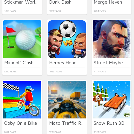
Stickman World Battle
Dunk Dash
Merge Haven
1317 PLAYS
1079 PLAYS
2964 PLAYS
Minigolf Clash
Heroes Head Ball
Street Mayhem: Beat Em Up
5217 PLAYS
10331 PLAYS
7117 PLAYS
Obby On a Bike
Moto Traffic Rider
Snow Rush 3D
6652 PLAYS
1773 PLAYS
2186 PLAYS