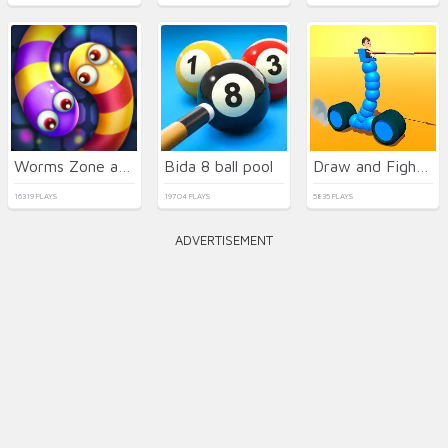
Worms Zone a Slithery Snake
Bida 8 ball pool
Draw and Fight: War Machines
16319 PLAYS
19704 PLAYS
5835 PLAYS
ADVERTISEMENT