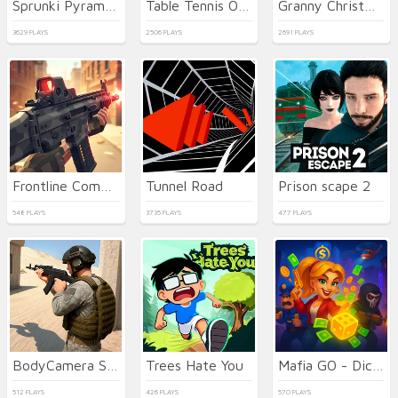
Sprunki Pyramixed
Table Tennis Open
Granny Christmas Nightmare
3629 PLAYS
2506 PLAYS
2691 PLAYS
Frontline Commando Shooting
Tunnel Road
Prison scape 2
548 PLAYS
3735 PLAYS
477 PLAYS
BodyCamera Shooter
Trees Hate You
Mafia GO - Dice Master
512 PLAYS
426 PLAYS
570 PLAYS