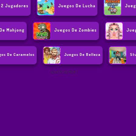
 2 Jugadores
Juegos De Lucha
Jueg
De Mahjong
Juegos De Zombies
Jueg
gos De Caramelos
Juegos De Belleza
St
ADVERTISEMENT