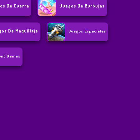
os De Guerra
Juegos De Burbujas
os De Maquillaje
Juegos Espaciales
unt Games