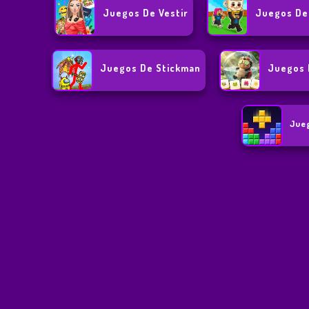
Juegos De Vestir
Juegos De
Juegos De Stickman
Juegos 
Jue