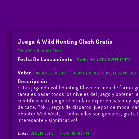
Juega A Wild Hunting Clash Gratis
Friv
Wild Hunting Clash
Fecha De Lanzamiento
:
Tuesday, May 14, 2024 09:25 PM (GMT+7)
Votar
:
#NUEVOS JUEGOS
#LOS MEJORES
#JUEGOS POPULAR
Descripción
Estás jugando Wild Hunting Clash en línea de forma g
tarea es pasar todos los niveles del juego y obtener
científico, este juego te brindará experiencias muy 
de caza, Poki, juegos de disparos, juegos de moda, ca
Shooter Wild West
, ... Todos ellos son geniales, grat
interesante y significativo!
Links:
BLOCKPOST 2
TRÒ CHƠI MIỄN PHÍ