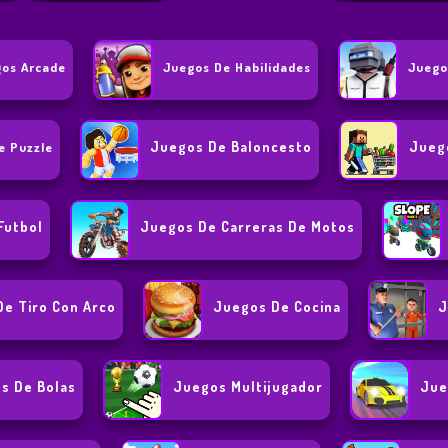
os Arcade
Juegos De Habilidades
Juego
Juegos De Baloncesto
Jueg
e Puzzle
Futbol
Juegos De Carreras De Motos
e Tiro Con Arco
Juegos De Cocina
J
s De Bolas
Juegos Multijugador
Jue