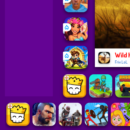
Wild 
Friv.LoL