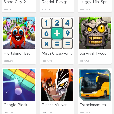
Slope City 2
Ragdoll Playground
Huggy Mix Sprunki Music Box
6355 PLAYS
3534 PLAYS
5656 PLAYS
Fruitsland: Escape from the Amusement Park
Math Crossword Puzzle - Genius Edition
Survival Tycoon: City of Zombie
295 PLAYS
1950 PLAYS
382 PLAYS
Google Block Breaker
Bleach Vs Naruto 2.6
Estacionamiento de Autobuses en 3D
1442 PLAYS
11789 PLAYS
9335 PLAYS