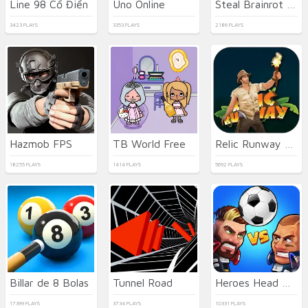
Line 98 Cổ Điển
Uno Online
Steal Brainrot Duel
3423 PLAYS
3353 PLAYS
2186 PLAYS
Hazmob FPS
TB World Free
Relic Runway Online
18255 PLAYS
1414 PLAYS
5692 PLAYS
Billar de 8 Bolas
Tunnel Road
Heroes Head Ball
17399 PLAYS
3734 PLAYS
10331 PLAYS