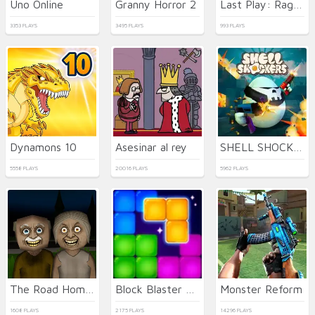
Uno Online
Granny Horror 2
Last Play: Ragdoll Sandbox
3353 PLAYS
3495 PLAYS
993 PLAYS
Dynamons 10
Asesinar al rey
SHELL SHOCKERS
5558 PLAYS
20016 PLAYS
5962 PLAYS
The Road Home: Granny Escape
Block Blaster Puzzle
Monster Reform
1608 PLAYS
2175 PLAYS
14296 PLAYS