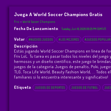
Juega A World Soccer Champions Gratis
Friv
World Soccer Champions
Fecha De Lanzamiento
:
Tuesday, Jun 16, 2026 09:25 PM (GMT+7)
Votar
:
#NUEVOS JUEGOS
#LOS MEJORES
#JUEGOS POPULAR
Descripción
Estás jugando World Soccer Champions en línea de fo
Friv.LoL. Tu tarea es pasar todos los niveles del jue
hermosos y un diseño científico, este juego te brind
juegos de la categoría Juegos de penaltis, Poki, jueg
TLG
,
Toca Life World
,
Beauty Fashion World
, ... Todos
familiares si lo encuentra interesante y significativo!
Etiqueta
:
JUEGOS DE DEPORTES
JUEGOS DE FUTBOL
JUEG