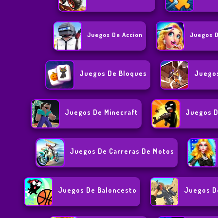
Juegos De Accion
Juegos D
Juegos De Bloques
Juego
Juegos De Minecraft
Juegos D
Juegos De Carreras De Motos
Juegos De Baloncesto
Juegos D