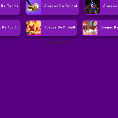
De Tetris
Juegos De Futbol
Juegos
 De Fusión
Juegos De Pinball
Juegos De
ADVERTISEMENT