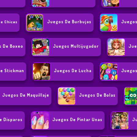
Juegos De Burbujas
Juegos
e Chicas
s De Boxeo
Juegos Multijugador
Jue
e Stickman
Juegos De Lucha
Juegos
Juegos De Maquillaje
Juegos De Bolas
e Disparos
Juegos De Pintar Unas
Ju