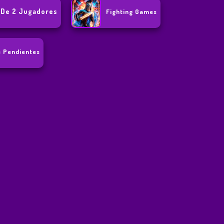
 De 2 Jugadores
Fighting Games
 Pendientes