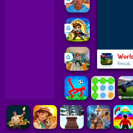
Worl
Friv.LoL