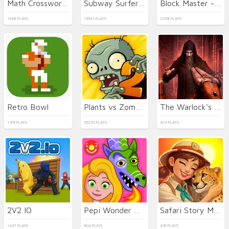
Math Crossword Puzzle - Genius Edition
Subway Surfers Easter Edinburgh
Block Master - Super Puzzle
1948 PLAYS
13541 PLAYS
2058 PLAYS
Retro Bowl
Plants vs Zombies 2021
The Warlock's Prisoner
1169 PLAYS
35250 PLAYS
403 PLAYS
2V2 IO
Pepi Wonder World: Magic Isle!
Safari Story Mahjong
1437 PLAYS
904 PLAYS
436 PLAYS