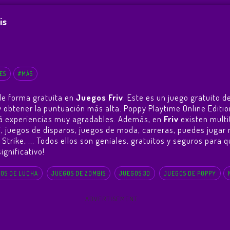
is
ES
#MÁS
de forma gratuita en
Juegos Friv
. Este es un juego gratuito 
go y obtener la puntuación más alta. Poppy Playtime Online Edi
ará experiencias muy agradables. Además, en
Friv
existen multi
i, juegos de disparos, juegos de moda, carreras, puedes jugar
 Strike
, ... Todos ellos son geniales, gratuitos y seguros para 
ignificativo!
OS DE LUCHA
JUEGOS DE ZOMBIS
JUEGOS 3D
JUEGOS DE POPPY
ADVERTISEMENT