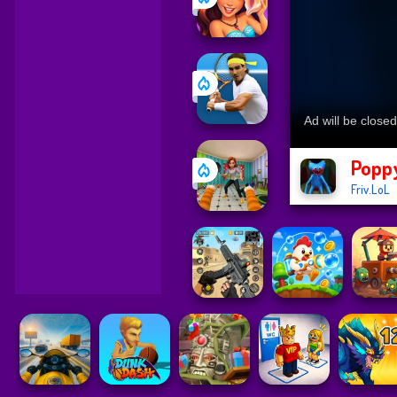
Poppy
Friv.LoL