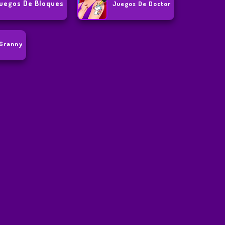
uegos De Bloques
Juegos De Doctor
 Granny