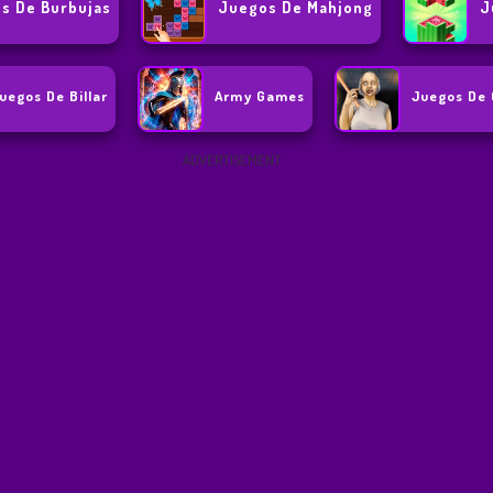
s De Burbujas
Juegos De Mahjong
J
uegos De Billar
Army Games
Juegos De
ADVERTISEMENT