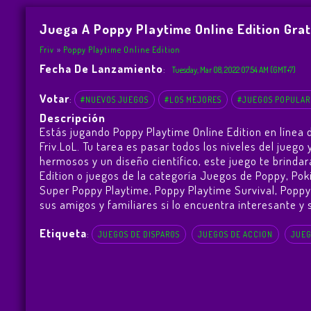
Juega A Poppy Playtime Online Edition Grat
Friv
Poppy Playtime Online Edition
Fecha De Lanzamiento
:
Tuesday, Mar 08, 2022 07:54 AM (GMT+7)
Votar
:
#NUEVOS JUEGOS
#LOS MEJORES
#JUEGOS POPULAR
Descripción
Estás jugando Poppy Playtime Online Edition en línea 
Friv.LoL. Tu tarea es pasar todos los niveles del jue
hermosos y un diseño científico, este juego te brind
Edition o juegos de la categoría Juegos de Poppy, Pok
Super Poppy Playtime
,
Poppy Playtime Survival
,
Poppy
sus amigos y familiares si lo encuentra interesante y s
Etiqueta
:
JUEGOS DE DISPAROS
JUEGOS DE ACCION
JUEG