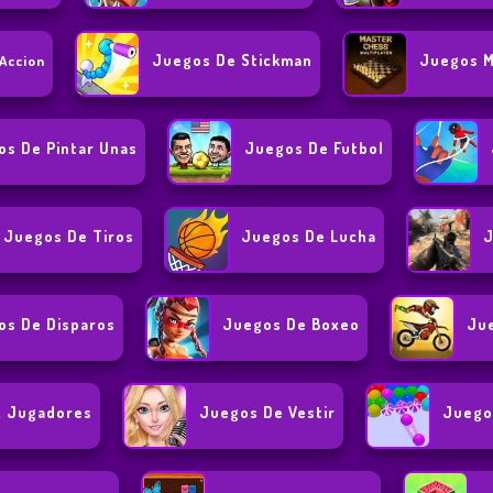
Juegos De Stickman
Juegos M
Accion
os De Pintar Unas
Juegos De Futbol
Juegos De Tiros
Juegos De Lucha
J
os De Disparos
Juegos De Boxeo
Ju
2 Jugadores
Juegos De Vestir
Juego