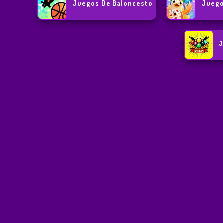
Juegos De Baloncesto
Juego
J