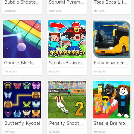
Bubble Shooter Temple Jewels
Sprunki Pyramixed
Toca Boca Life Town
420 PLAYS
3622 PLAYS
669 PLAYS
Google Block Breaker
Steal a Brainrot with Noob and Pro!
Estacionamiento de Autobuses en 3D
1442 PLAYS
856 PLAYS
9335 PLAYS
Butterfly Kyodai
Penalty Shooters 2026
Steal a Brainrot Arena 67
719 PLAYS
361 PLAYS
1598 PLAYS