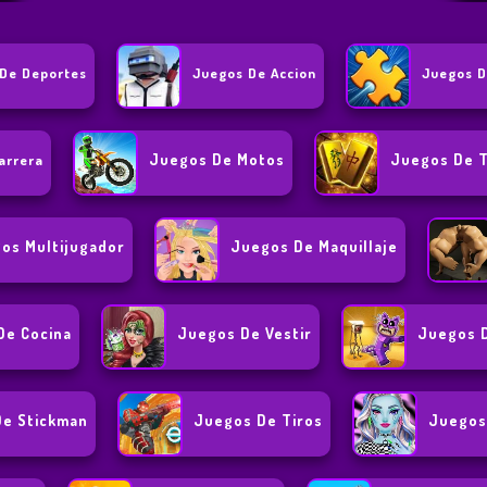
De Deportes
Juegos De Accion
Juegos D
Juegos De Motos
Juegos De T
arrera
os Multijugador
Juegos De Maquillaje
De Cocina
Juegos De Vestir
Juegos 
e Stickman
Juegos De Tiros
Juegos 