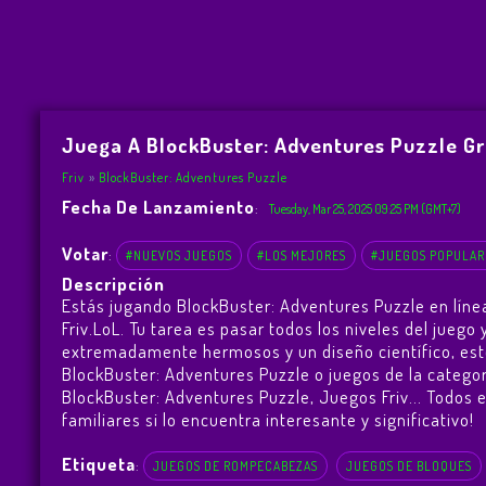
Juega A BlockBuster: Adventures Puzzle Gr
Friv
BlockBuster: Adventures Puzzle
Fecha De Lanzamiento
:
Tuesday, Mar 25, 2025 09:25 PM (GMT+7)
Votar
:
#NUEVOS JUEGOS
#LOS MEJORES
#JUEGOS POPULAR
Descripción
Estás jugando BlockBuster: Adventures Puzzle en líne
Friv.LoL. Tu tarea es pasar todos los niveles del jueg
extremadamente hermosos y un diseño científico, est
BlockBuster: Adventures Puzzle o juegos de la categor
BlockBuster: Adventures Puzzle
,
Juegos Friv
... Todos 
familiares si lo encuentra interesante y significativo!
Etiqueta
:
JUEGOS DE ROMPECABEZAS
JUEGOS DE BLOQUES