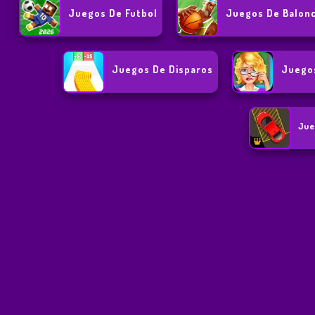
Juegos De Futbol
Juegos De Balon
Juegos De Disparos
Juegos
Jue