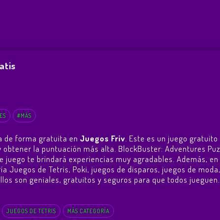
atis
ES
#MÁS
a de forma gratuita en
Juegos Friv
. Este es un juego gratuit
o y obtener la puntuación más alta. BlockBuster: Adventures Pu
e juego te brindará experiencias muy agradables. Además, e
ía Juegos de Tetris, Poki, juegos de disparos, juegos de moda,
ellos son geniales, gratuitos y seguros para que todos jueguen
JUEGOS DE TETRIS
MÁS CATEGORÍA