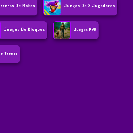
rreras De Motos
Juegos De 2 Jugadores
Juegos De Bloques
Juegos PVE
De Trenes