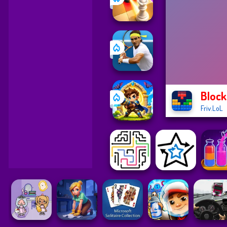
Block
Friv.LoL