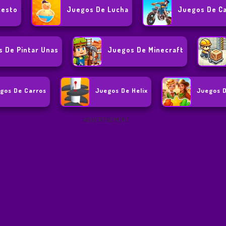
cesto
Juegos De Lucha
Juegos De Ca
 De Pintar Unas
Juegos De Minecraft
gos De Carros
Juegos De Helix
Juegos 
ADVERTISEMENT