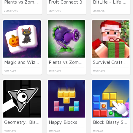
Plants vs Zombies
Fruit Connect 3
BitLife - Life Simulator
20562 PLAYS
3607 PLAYS
3553 PLAYS
Magic and Wizards Mahjong
Plants vs Zombies Hybrids
Survival Craft Xmas Special
1066 PLAYS
1029 PLAYS
6590 PLAYS
Geometry: Black Wave
Happy Blocks
Block Blasty Saga
1593 PLAYS
1659 PLAYS
653 PLAYS