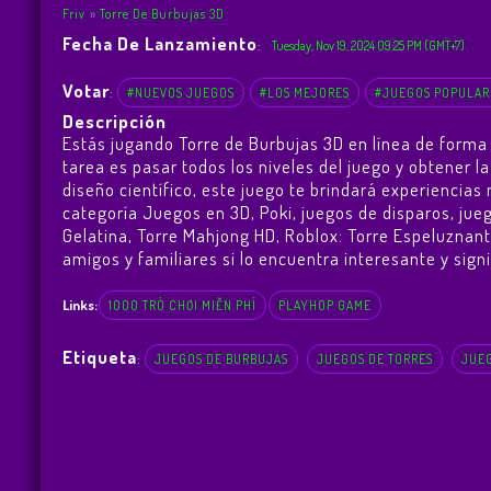
Friv
Torre De Burbujas 3D
Fecha De Lanzamiento
:
Tuesday, Nov 19, 2024 09:25 PM (GMT+7)
Votar
:
#NUEVOS JUEGOS
#LOS MEJORES
#JUEGOS POPULAR
Descripción
Estás jugando Torre de Burbujas 3D en línea de forma
tarea es pasar todos los niveles del juego y obtener
diseño científico, este juego te brindará experienci
categoría Juegos en 3D, Poki, juegos de disparos, ju
Gelatina
,
Torre Mahjong HD
,
Roblox: Torre Espeluznan
amigos y familiares si lo encuentra interesante y signi
Links:
1000 TRÒ CHƠI MIỄN PHÍ
PLAYHOP GAME
Etiqueta
:
JUEGOS DE BURBUJAS
JUEGOS DE TORRES
JUEG