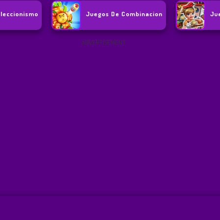
leccionismo
Juegos De Combinacion
Ju
ADVERTISEMENT