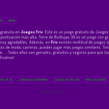
ES
#MÁS
 gratuita en
Juegos Friv
. Este es un juego gratuito de Juegos
 la puntuación más alta. Torre de Burbujas 3D es un juego con
as muy agradables. Además, en
Friv
existen multitud de juegos s
egos de moda, carreras, puedes jugar más juegos similares:
Tor
te
, ... Todos ellos son geniales, gratuitos y seguros para que t
ficativo!
OS EN 3D
JUEGOS DE DISPAROS
JUEGOS DE PELOTA
MÁS CATEGORÍA
ADVERTISEMENT