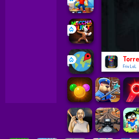
Torre
Friv.LoL