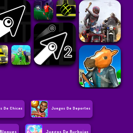
s De Chicas
Juegos De Deportes
 Bloques
Juegos De Burbujas