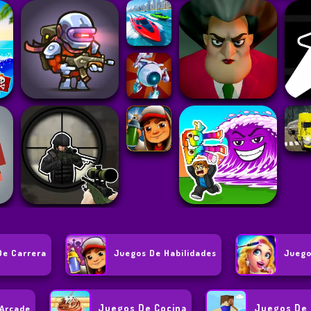
De Carrera
Juegos De Habilidades
Juego
Juegos De Cocina
Juegos De
 Arcade