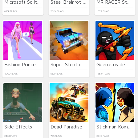
Microsoft Solitaire Collection
Steal Brainrot Duel
MR RACER Stunt Mania
6358 PLAYS
2184 PLAYS
1077 PLAYS
Fashion Princess - Dress Up for Girls
Super Stunt car 7
Guerreros de Palo: Nueva Batalla
4000 PLAYS
5699 PLAYS
16837 PLAYS
Side Effects
Dead Paradise
Stickman Kombat 2D
2861 PLAYS
795 PLAYS
2010 PLAYS