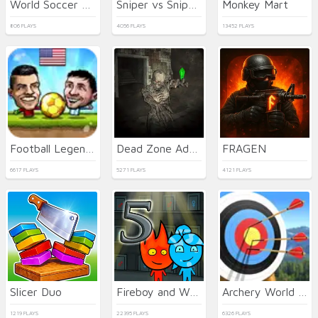
World Soccer Champions
Sniper vs Sniper Online
Monkey Mart
806 PLAYS
4056 PLAYS
13452 PLAYS
Football Legends
Dead Zone Adventure
FRAGEN
6617 PLAYS
5271 PLAYS
4121 PLAYS
Slicer Duo
Fireboy and Watergirl 5 Elements
Archery World Tour 2
1219 PLAYS
22395 PLAYS
6326 PLAYS