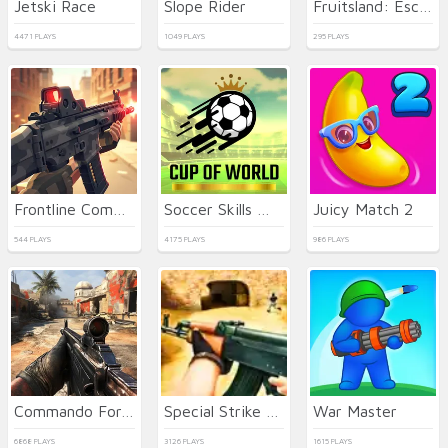
Jetski Race
Slope Rider
Fruitsland: Escape from the Amusement Park
4471 PLAYS
1049 PLAYS
295 PLAYS
Frontline Commando Shooting
Soccer Skills World Cup
Juicy Match 2
544 PLAYS
4175 PLAYS
986 PLAYS
Commando Force 2
Special Strike Operations
War Master
6868 PLAYS
3126 PLAYS
1615 PLAYS