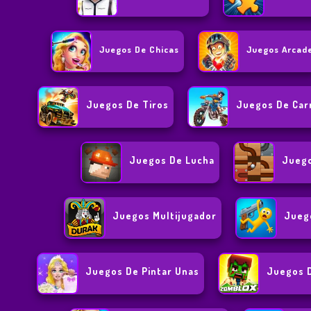
Juegos De Chicas
Juegos Arcad
Juegos De Tiros
Juegos De Car
Juegos De Lucha
Juego
Juegos Multijugador
Jueg
Juegos De Pintar Unas
Juegos D