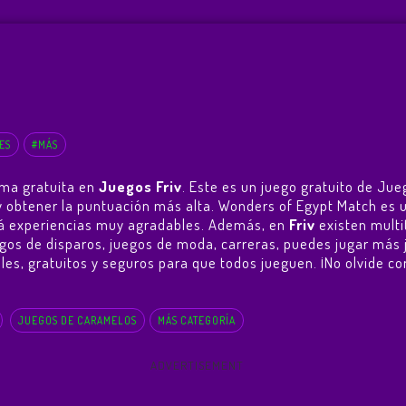
ES
#MÁS
rma gratuita en
Juegos Friv
. Este es un juego gratuito de Ju
go y obtener la puntuación más alta. Wonders of Egypt Match e
ará experiencias muy agradables. Además, en
Friv
existen multi
egos de disparos, juegos de moda, carreras, puedes jugar más 
ales, gratuitos y seguros para que todos jueguen. ¡No olvide co
JUEGOS DE CARAMELOS
MÁS CATEGORÍA
ADVERTISEMENT