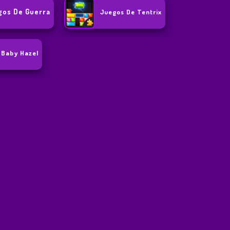
gos De Guerra
Juegos De Tentrix
 Baby Hazel