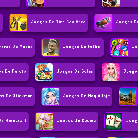
Juegos De Tiro Con Arco
Juegos D
e
reras De Motos
Juegos De Futbol
Ju
s De Pelota
Juegos De Bolas
Juegos
os De Stickman
Juegos De Maquillaje
e Minecraft
Juegos De Cocina
Jueg