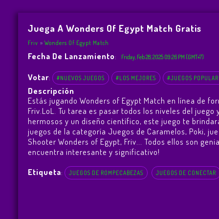
Juega A Wonders Of Egypt Match Gratis
Friv
Wonders Of Egypt Match
Fecha De Lanzamiento
:
Friday, Feb 28, 2025 09:26 PM (GMT+7)
Votar
:
#NUEVOS JUEGOS
#LOS MEJORES
#JUEGOS POPULAR
Descripción
Estás jugando Wonders of Egypt Match en línea de fo
Friv.LoL. Tu tarea es pasar todos los niveles del jue
hermosos y un diseño científico, este juego te brind
juegos de la categoría Juegos de Caramelos, Poki, ju
Shooter Wonders of Egypt
,
Friv
... Todos ellos son geni
encuentra interesante y significativo!
Etiqueta
:
JUEGOS DE ROMPECABEZAS
JUEGOS DE CONECTAR