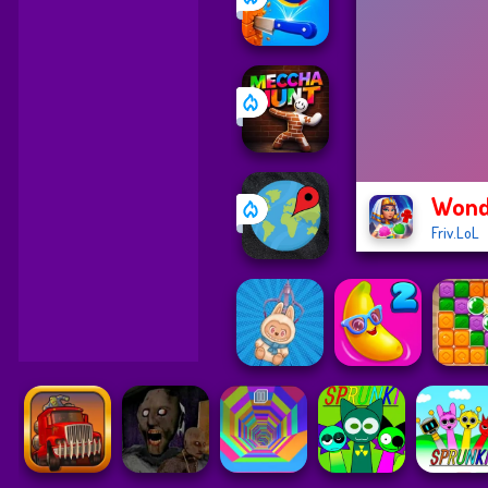
Wonde
Friv.LoL