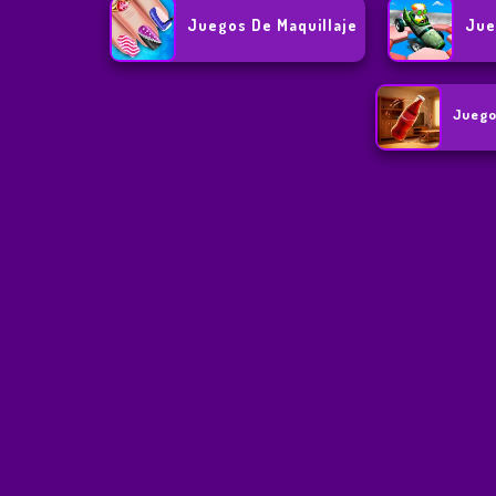
Juegos De Maquillaje
Jue
Juego