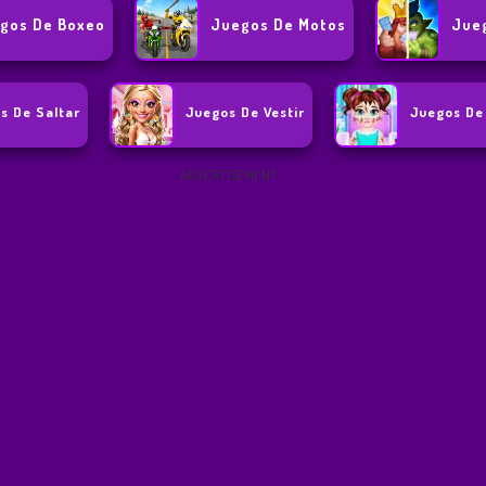
gos De Boxeo
Juegos De Motos
Jue
s De Saltar
Juegos De Vestir
Juegos De
ADVERTISEMENT