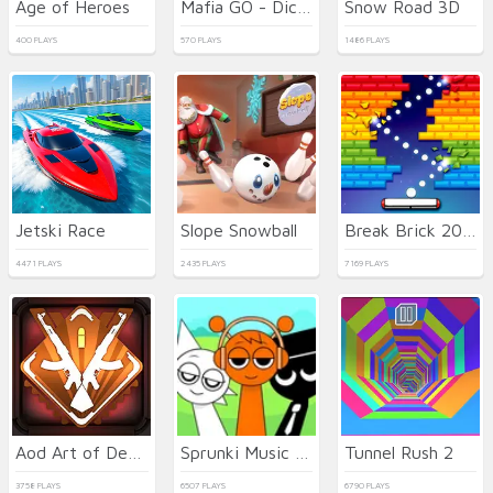
Age of Heroes
Mafia GO - Dice Master
Snow Road 3D
400 PLAYS
570 PLAYS
1486 PLAYS
Jetski Race
Slope Snowball
Break Brick 2024
4471 PLAYS
2435 PLAYS
7169 PLAYS
Aod Art of Defense
Sprunki Music Scary Beat Box
Tunnel Rush 2
3758 PLAYS
6507 PLAYS
6790 PLAYS