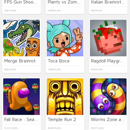
FPS Gun Shooting Game 3D
Plants vs Zombies
Italian Brainrot Bike Rush
1081 PLAYS
20556 PLAYS
3555 PLAYS
Merge Brainrot
Toca Boca
Ragdoll Playground
2662 PLAYS
12983 PLAYS
3534 PLAYS
Fall Race : Season 2
Temple Run 2
Worms Zone a Slithery Snake
12122 PLAYS
30065 PLAYS
16317 PLAYS