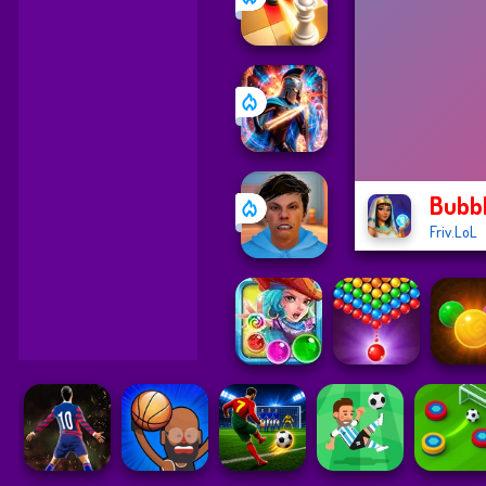
Bubbl
Friv.LoL