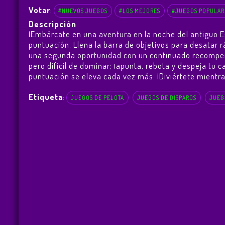
Votar
:
#NUEVOS JUEGOS
#LOS MEJORES
#JUEGOS POPULAR
Descripción
¡Embárcate en una aventura en la noche del antiguo E
puntuación. Llena la barra de objetivos para desatar
una segunda oportunidad con un continuado recompens
pero difícil de dominar; ¡apunta, rebota y despeja tu 
puntuación se eleva cada vez más. ¡Diviértete mientra
Etiqueta
:
JUEGOS DE PELOTA
JUEGOS DE DISPAROS
JUEG