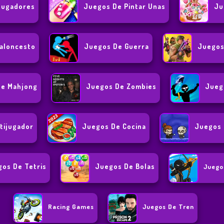
Jugadores
Juegos De Pintar Unas
Ju
aloncesto
Juegos De Guerra
Juegos
De Mahjong
Juegos De Zombies
Jueg
tijugador
Juegos De Cocina
Juegos 
os De Tetris
Juegos De Bolas
Juego
Racing Games
Juegos De Tren