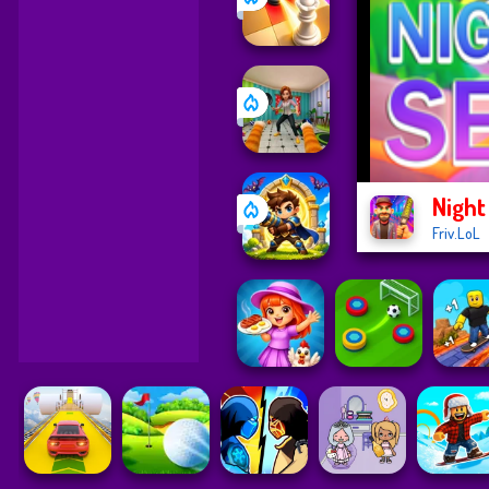
Night
Friv.LoL