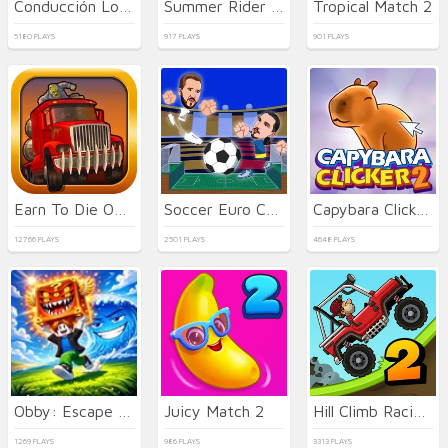
Conducción Loca de Camiones
Summer Rider 3D 2026
Tropical Match 2
5180 PLAYS
917 PLAYS
901 PLAYS
Earn To Die Online
Soccer Euro Cup 2025
Capybara Clicker 2
12766 PLAYS
2501 PLAYS
4648 PLAYS
Obby: Escape from Tsunami Brainrot
Juicy Match 2
Hill Climb Racing 2: Adventure
1269 PLAYS
986 PLAYS
3313 PLAYS