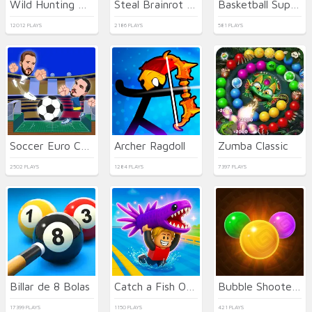
Wild Hunting Clash
Steal Brainrot Duel
Basketball Superstars
12012 PLAYS
2186 PLAYS
581 PLAYS
Soccer Euro Cup 2025
Archer Ragdoll
Zumba Classic
2502 PLAYS
1284 PLAYS
7397 PLAYS
Billar de 8 Bolas
Catch a Fish Obby
Bubble Shooter Temple Jewels
17399 PLAYS
1150 PLAYS
421 PLAYS