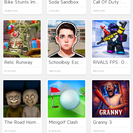
Bike Stunts Impossible
Soda Sandbox
Call Of Duty: Free Fire
15089 PLAYS
215 PLAYS
1839 PLAYS
Relic Runway
Schoolboy Escape Runaway
RIVALS FPS: Online Shooter
5716 PLAYS
1865 PLAYS
885 PLAYS
The Road Home: Granny Escape
Minigolf Clash
Granny 3
1611 PLAYS
5218 PLAYS
1609 PLAYS