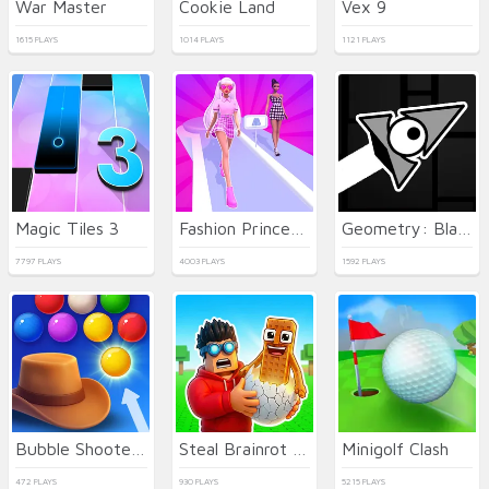
War Master
Cookie Land
Vex 9
1615 PLAYS
1014 PLAYS
1121 PLAYS
Magic Tiles 3
Fashion Princess - Dress Up for Girls
Geometry: Black Wave
7797 PLAYS
4003 PLAYS
1592 PLAYS
Bubble Shooter Wild West
Steal Brainrot Eggs
Minigolf Clash
472 PLAYS
930 PLAYS
5215 PLAYS