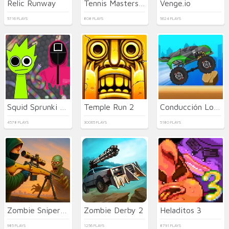
Relic Runway
Tennis Masters 2026
Venge.io
5716 PLAYS
808 PLAYS
5624 PLAYS
Squid Sprunki Slither Game 2
Temple Run 2
Conducción Loca de Camiones
4578 PLAYS
30065 PLAYS
5180 PLAYS
Zombie Sniper Hero
Zombie Derby 2
Heladitos 3
985 PLAYS
1256 PLAYS
8791 PLAYS