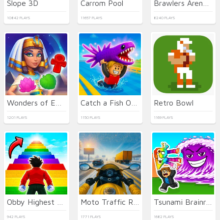
Slope 3D
Carrom Pool
Brawlers Arena Battle Stars
10842 PLAYS
11657 PLAYS
8240 PLAYS
Wonders of Egypt Match
Catch a Fish Obby
Retro Bowl
1201 PLAYS
1150 PLAYS
1169 PLAYS
Obby Highest Jump Ever
Moto Traffic Rider
Tsunami Brainrots Online
942 PLAYS
1771 PLAYS
1682 PLAYS