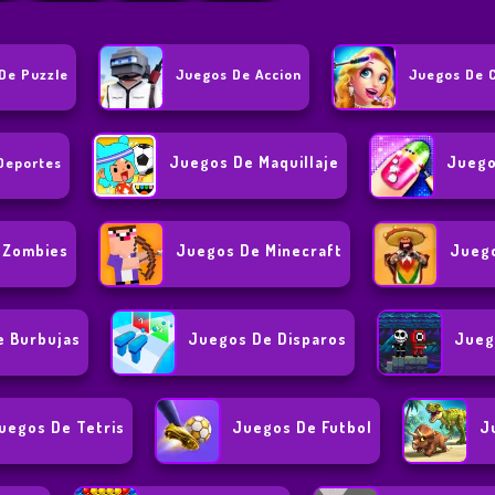
De Puzzle
Juegos De Accion
Juegos De 
Juegos De Maquillaje
Juego
Deportes
 Zombies
Juegos De Minecraft
Juego
e Burbujas
Juegos De Disparos
Jueg
uegos De Tetris
Juegos De Futbol
J