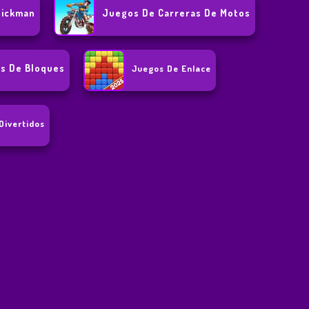
tickman
Juegos De Carreras De Motos
s De Bloques
Juegos De Enlace
Divertidos