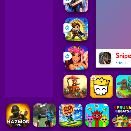
Snipe
Friv.LoL