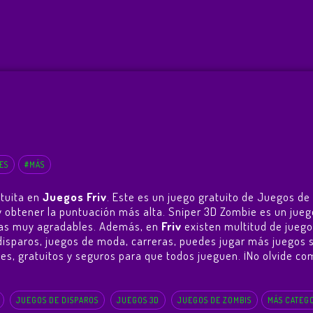
ES
#MÁS
atuita en
Juegos Friv
. Este es un juego gratuito de Juegos de
go y obtener la puntuación más alta. Sniper 3D Zombie es un 
ncias muy agradables. Además, en
Friv
existen multitud de juego
disparos, juegos de moda, carreras, puedes jugar más juegos 
ales, gratuitos y seguros para que todos jueguen. ¡No olvide co
JUEGOS DE DISPAROS
JUEGOS 3D
JUEGOS DE ZOMBIS
MÁS CATEG