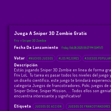
Juega A Sniper 3D Zombie Gratis
Friv
Sniper 3D Zombie
Fecha De Lanzamiento
:
Friday, Feb 28, 2025 09:27 PM (GMT+7)
Votar
:
#NUEVOS JUEGOS
#LOS MEJORES
#JUEGOS POPULAR
Descripción
Estás jugando Sniper 3D Zombie en línea de forma gr
Friv.LoL. Tu tarea es pasar todos los niveles del jue
un diseño científico, este juego te brindará experie
categoría Juegos de francotiradores, Poki, juegos de 
Sniper Online
,
Sniper Mission
, ... Todos ellos son geni
encuentra interesante y significativo!
Etiqueta
:
JUEGOS DE ACCION
JUEGOS DE FRANCOTIRADORES