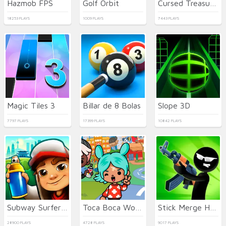
Hazmob FPS
Golf Orbit
Cursed Treasure 2
18253 PLAYS
1009 PLAYS
7443 PLAYS
Magic Tiles 3
Billar de 8 Bolas
Slope 3D
7797 PLAYS
17399 PLAYS
10842 PLAYS
Subway Surfers Seul
Toca Boca World
Stick Merge Halloween
28900 PLAYS
4728 PLAYS
9017 PLAYS