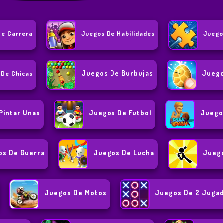
De Carrera
Juegos De Habilidades
Juego
Juegos De Burbujas
Juego
 De Chicas
Pintar Unas
Juegos De Futbol
Juego
os De Guerra
Juegos De Lucha
Juego
Juegos De Motos
Juegos De 2 Juga