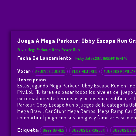
Juega A Mega Parkour: Obby Escape Run Gr
Friv
Mega Parkour: Obby Escape Run
Fecha De Lanzamiento
:
Friday, Jul 03, 2026 09:25 PM (GMT+7)
Votar
:
#NUEVOS JUEGOS
#LOS MEJORES
#JUEGOS POPULAR
Descripción
Estás jugando Mega Parkour: Obby Escape Run en líne
Friv.LoL. Tu tarea es pasar todos los niveles del jueg
extremadamente hermosos y un diseño científico, est
Parkour: Obby Escape Run o juegos de la categoría Ob
Mega Brawl
,
Car Stunt Mega Ramps
,
Mega Ramp Car S
compartir el juego con sus amigos y familiares si lo en
Etiqueta
:
OBBY GAMES
JUEGOS DE ROBLOX
JUEGOS DE C