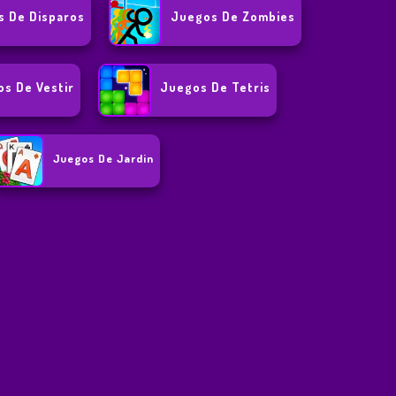
s De Disparos
Juegos De Zombies
s De Vestir
Juegos De Tetris
Juegos De Jardin