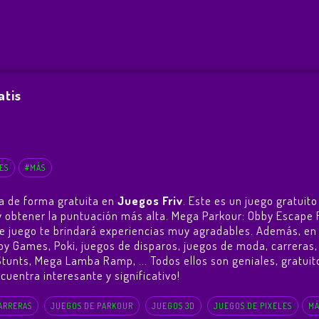
atis
ES
#MÁS
a de forma gratuita en
Juegos Friv
. Este es un juego gratui
o y obtener la puntuación más alta. Mega Parkour: Obby Escape
e juego te brindará experiencias muy agradables. Además, e
by Games, Poki, juegos de disparos, juegos de moda, carreras
tunts
,
Mega Lamba Ramp
, ... Todos ellos son geniales, gratu
cuentra interesante y significativo!
ARRERAS
JUEGOS DE PARKOUR
JUEGOS 3D
JUEGOS DE PIXELES
MÁ