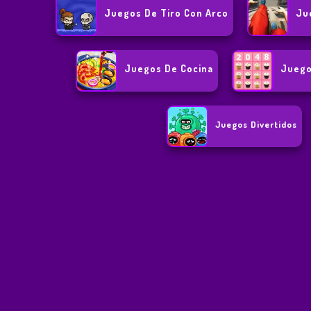
Juegos De Tiro Con Arco
Ju
Juegos De Cocina
Juego
Juegos Divertidos