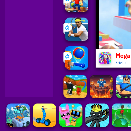
Mega 
Friv.LoL