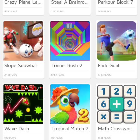
Crazy Plane Landing
Steal A Brainrot 100% Original
Parkour Block 7
4130 PLAYS
1135 PLAYS
2096 PLAYS
Slope Snowball
Tunnel Rush 2
Flick Goal
2435 PLAYS
6787 PLAYS
1783 PLAYS
Wave Dash
Tropical Match 2
Math Crossword Puzzle - Genius Edition
942 PLAYS
901 PLAYS
1948 PLAYS