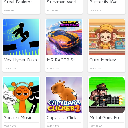
Steal Brainrot Eggs
Stickman World Battle
Butterfly Kyodai Deluxe
930 PLAYS
1317 PLAYS
1557 PLAYS
Vex Hyper Dash
MR RACER Stunt Mania
Cute Monkey Mart
2268 PLAYS
1083 PLAYS
3553 PLAYS
Sprunki Music Scary Beat Box
Capybara Clicker 2
Metal Guns Fury Beat Em Up
6507 PLAYS
4649 PLAYS
19717 PLAYS