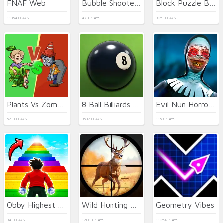
FNAF Web
Bubble Shooter Wild West
Block Puzzle Blast
11364 PLAYS
473 PLAYS
9053 PLAYS
Plants Vs Zombies War
8 Ball Billiards Classic
Evil Nun Horror at School
5231 PLAYS
9537 PLAYS
1169 PLAYS
Obby Highest Jump Ever
Wild Hunting Clash
Geometry Vibes
943 PLAYS
12013 PLAYS
11054 PLAYS