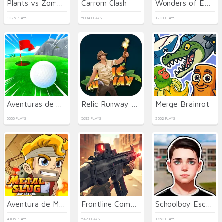
Plants vs Zombies Hybrids
Carrom Clash
Wonders of Egypt Match
1025 PLAYS
5094 PLAYS
1201 PLAYS
Aventuras de Golf
Relic Runway Online
Merge Brainrot
6656 PLAYS
5692 PLAYS
2662 PLAYS
Aventura de Metal Slug
Frontline Commando Shooting
Schoolboy Escape Runaway
4105 PLAYS
542 PLAYS
1850 PLAYS