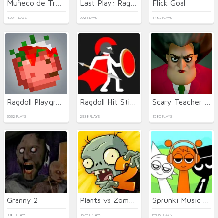
Muñeco de Trapo de Tiro con Arco
Last Play: Ragdoll Sandbox
Flick Goal
4301 PLAYS
992 PLAYS
1783 PLAYS
Ragdoll Playground
Ragdoll Hit Stickman
Scary Teacher 3D
3532 PLAYS
2938 PLAYS
1580 PLAYS
Granny 2
Plants vs Zombies 2021
Sprunki Music Scary Beat Box
9983 PLAYS
35251 PLAYS
6506 PLAYS